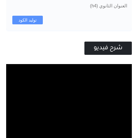
العنوان الثانوي (h4)
توليد الكود
شرح فيديو