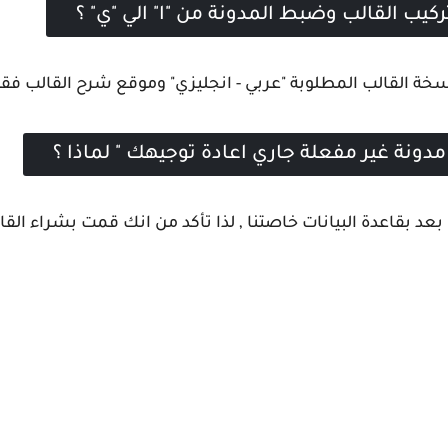
يب القالب وضبط المدونة من "ا" الي "ي" ؟
 القالب المطلوبة "عربي - انجليزي" وموقع شرح القالب فقط 
مدونة غير مفعلة جاري اعادة توجيهك " لماذا ؟
بعد بقاعدة البيانات خاصتنا , لذا تأكد من انك قمت بشراء الق