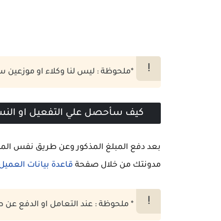
*ملحوظة : ليس لنا وكلاء او موزعين س
كيف سأحصل علي التفعيل او النس
بعد دفع المبلغ المذكور وعن طريق نفس المن
مدونتك من خلال صفحة
قاعدة بيانات العميل
* ملحوظة : عند التعامل او الدفع ع