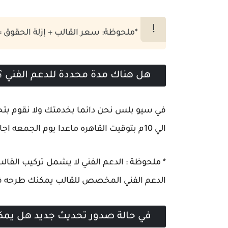
*ملحوظة: سعر القالب + إزلة الحقوق = 15$ امريكي لمدونه واح
هل هناك مدة محددة للدعم الفني ؟
الي 10م بتوقيت القاهره ماعدا يوم الجمعه اجازة لفريق الدعم ) .
* ملحوظة : الدعم الفني لا يشمل تركيب القال
الدعم الفني المخصص للقالب يمكنك طرحه 
في حالة صدور تحديث جديد هل يمكن