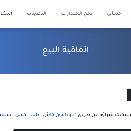
حسابي
دمج الاصدارات
التحديثات
أستلام
اتفاقية البيع
فودافون كاش
-
بايير
-
كفيل
-
خمسا