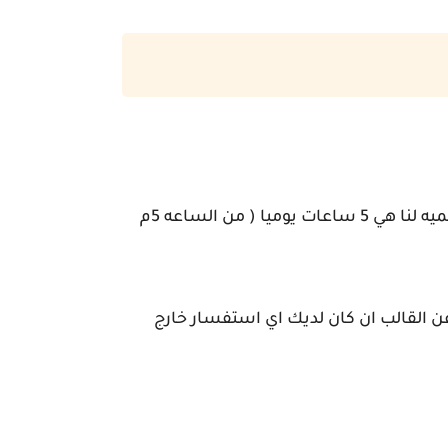
في سيو بلس نحن دائما بخدمتك ولا نقوم بتحديد مده محدده للدعم الفني للقالب .. لاكن مواعيد العمل الرسميه لنا هي 5 ساعات يوميا ( من الساعه 5م
عن القالب ان كان لديك اي استفسار خارج